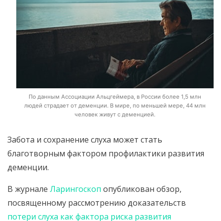
По данным Ассоциации Альцгеймера, в России более 1,5 млн
людей страдает от деменции. В мире, по меньшей мере, 44 млн
человек живут с деменцией.
Забота и сохранение слуха может стать
благотворным фактором профилактики развития
деменции.
В журнале
Ларингоскоп
опубликован обзор,
посвященному рассмотрению доказательств
потери слуха как фактора риска развития