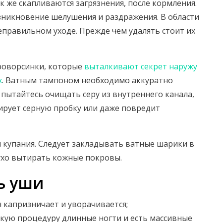
 же скапливаются загрязнения, после кормления.
зникновение шелушения и раздражения. В области
еправильном уходе. Прежде чем удалять стоит их
роворсинки, которые
выталкивают секрет наружу
х
. Ватным тампоном необходимо аккуратно
 пытайтесь очищать серу из внутреннего канала,
ирует серную пробку или даже повредит
 купания. Следует закладывать ватные шарики в
ухо вытирать кожные покровы.
ь уши
он капризничает и уворачивается;
ескую процедуру длинные ногти и есть массивные