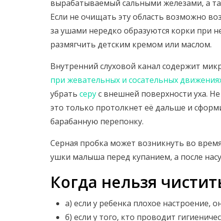
вырабатываемый сальными железами, а так
Если не очищать эту область возможно во
за ушами нередко образуются корки при н
размягчить детским кремом или маслом.
Внутренний слуховой канал содержит мик
при жевательных и сосательных движения
убрать
серу
с внешней поверхности уха. Не
это только протолкнет её дальше и сформ
барабанную перепонку.
Серная пробка может возникнуть во время
ушки малыша перед купанием, а после нас
Когда нельзя чистит
а) если у ребенка плохое настроение, 
б) если у того, кто проводит гигиенич