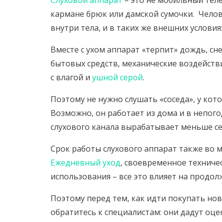
Слуховой аппарат
– это не мобильный тел
кармане брюк или дамской сумочки. Челове
внутри тела, и в таких же внешних условия
Вместе с ухом аппарат «терпит» дождь, сне
бытовых средств, механические воздействи
с влагой и
ушной серой
.
Поэтому не нужно слушать «соседа», у кото
Возможно, он работает из дома и в непого
слухового канала вырабатывает меньше се
Срок работы слухового аппарат также во м
Ежедневный уход
, своевременное техниче
использования – все это влияет на продол
Поэтому перед тем, как идти покупать нов
обратитесь к специалистам: они дадут оце