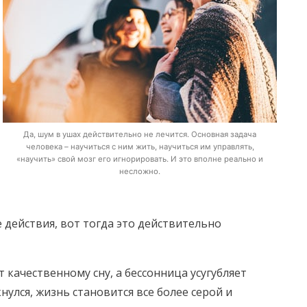
Да, шум в ушах действительно не лечится. Основная задача
человека – научиться с ним жить, научиться им управлять,
«научить» свой мозг его игнорировать. И это вполне реально и
несложно.
действия, вот тогда это действительно
т качественному сну, а бессонница усугубляет
нулся, жизнь становится все более серой и