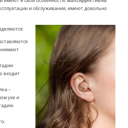
ни имеют и свои особенности: малоэффективны
эксплуатации и обслуживании, имеют довольно
деляются:
вставляются
занимают
стадии
ю входит
лка –
ом ухе и
стадию
го.