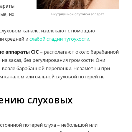
параты
ые, их
Внутриушной слуховой аппарат.
слуховом канале, извлекают с помощью
ии средней и
слабой стадии тугоухости
.
е аппараты CIC
– располагают около барабанной
на заказ, без регулирования громкости. Они
о, возле барабанной перепонки. Незаметны при
м каналом или сильной слуховой потерей не
ению слуховых
стоянной потерей слуха – небольшой или