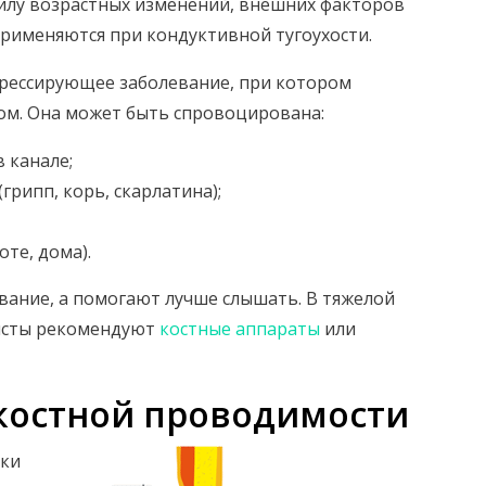
силу возрастных изменений, внешних факторов
применяются при кондуктивной тугоухости.
грессирующее заболевание, при котором
ом. Она может быть спровоцирована:
 канале;
(грипп, корь, скарлатина);
те, дома).
вание, а помогают лучше слышать. В тяжелой
листы рекомендуют
костные аппараты
или
костной проводимости
уки