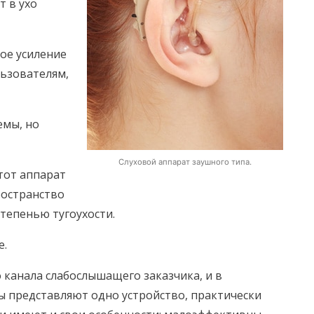
т в ухо
ое усиление
ьзователям,
емы, но
Слуховой аппарат заушного типа.
тот аппарат
ространство
степенью тугоухости.
е.
 канала слабослышащего заказчика, и в
ы представляют одно устройство, практически