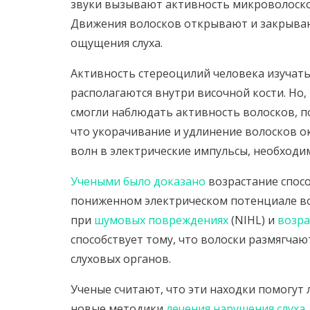
звуки вызывают активность микроволосков
Движения волосков открывают и закрываю
ощущения слуха.
Активность стереоцилий человека изучать
располагаются внутри височной кости. Но,
смогли наблюдать активность волосков, п
что укорачивание и удлинение волосков 
волн в электрические импульсы, необходим
Учеными было доказано
возрастание спосо
пониженном электрическом потенциале вок
при
шумовых повреждениях
(NIHL) и
возра
способствует тому, что волоски размягча
слуховых органов.
Ученые считают, что эти находки помогут 
новые методики
лечения нарушения слуха