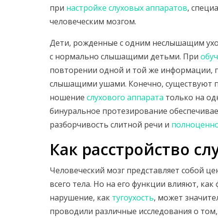
при
настройке слуховых аппаратов
, специ
человеческим мозгом.
Дети, рожденные с одним неслышащим ухом
с нормально слышащими детьми. При
обуч
повторении одной и той же информации, 
слышащими ушами. Конечно, существуют п
ношение
слухового аппарата
только на одн
бинуральное протезирование обеспечивае
разборчивость слитной речи и
полноценно
Как расстройство сл
Человеческий мозг представляет собой це
всего тела. Но на его функции влияют, как
нарушение, как
тугоухость
, может значите
проводили различные исследования о том, 